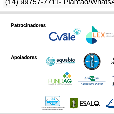
(14) 99757-
7711-
Plantão/Whats