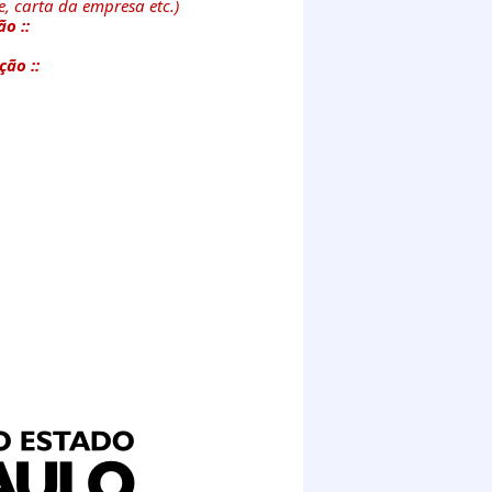
, carta da empresa etc.)
ão ::
ção ::