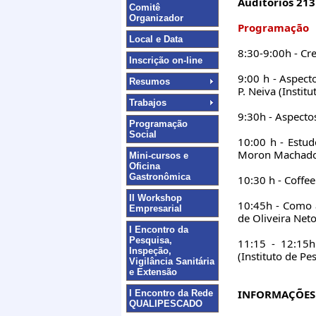
Auditórios 213
Comitê
Organizador
Programação
Local e Data
8:30-9:00h - Cr
Inscrição on-line
9:00 h - Aspect
Resumos
P. Neiva (Instit
Trabajos
9:30h - Aspecto
Programação
Social
10:00 h - Estu
Moron Machado (
Mini-cursos e
Oficina
Gastronômica
10:30 h - Coffe
II Workshop
10:45h - Como 
Empresarial
de Oliveira Neto
I Encontro da
Pesquisa,
11:15 - 12:15h
Inspeção,
(Instituto de Pe
Vigilância Sanitária
e Extensão
INFORMAÇÕES 
I Encontro da Rede
QUALIPESCADO