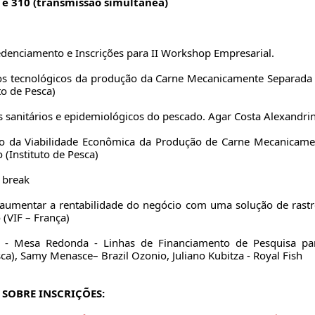
 e 310 (transmissão simultânea)
edenciamento e Inscrições para II Workshop Empresarial.
os tecnológicos da produção da Carne Mecanicamente Separada 
uto de Pesca)
s sanitários e epidemiológicos do pescado. Agar Costa Alexandrin
do da Viabilidade Econômica da Produção de Carne Mecanicame
Instituto de Pesca)
e break
aumentar a rentabilidade do negócio com uma solução de rastr
 (VIF – França)
 - Mesa Redonda - Linhas de Financiamento de Pesquisa par
sca), Samy Menasce– Brazil Ozonio, Juliano Kubitza - Royal Fish
SOBRE INSCRIÇÕES: