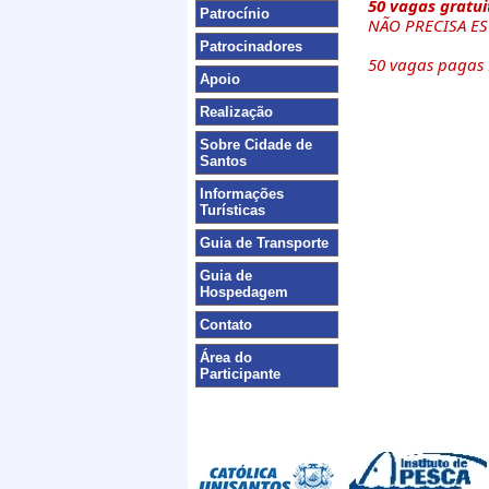
50 vagas gratui
Patrocínio
NÃO PRECISA E
Patrocinadores
50 vagas paga
Apoio
Realização
Sobre Cidade de
Santos
Informações
Turísticas
Guia de Transporte
Guia de
Hospedagem
Contato
Área do
Participante