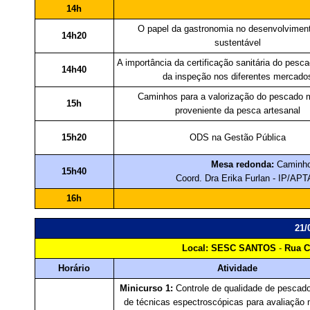
14h
O papel da gastronomia no desenvolviment
14h20
sustentável
A importância da certificação sanitária do pesc
14h40
da inspeção nos diferentes mercado
Caminhos para a valorização do pescado 
15h
proveniente da pesca artesanal
15h20
ODS na Gestão Pública
Mesa redonda:
Caminho
15h40
Coord. Dra Erika Furlan -
IP/APT
16h
21/
Local:
SESC SANTOS
-
Rua C
Horário
Atividade
Minicurso 1:
Controle de qualidade de pescado
de técnicas espectroscópicas para avaliação 